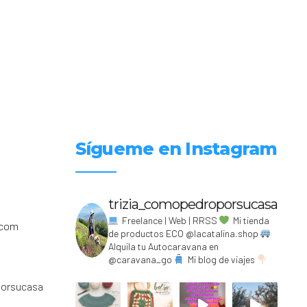
Sígueme en Instagram
trizia_comopedroporsucasa
Freelance | Web | RRSS
Mi tienda
.com
de productos ECO @lacatalina.shop
Alquila tu Autocaravana en
@caravana_go
Mi blog de viajes
porsucasa