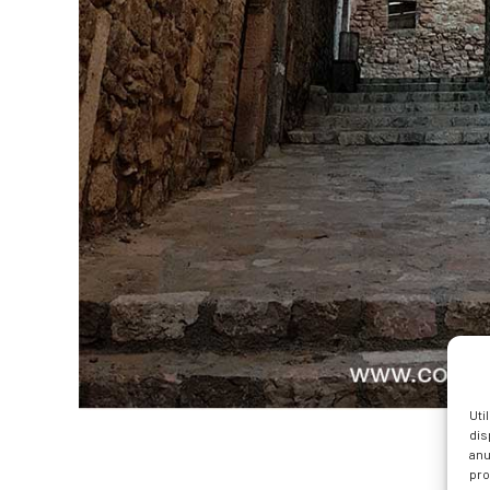
Uti
dis
anu
pro