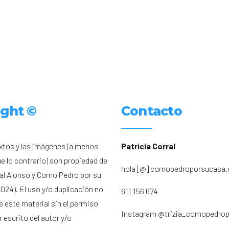
ight ©
Contacto
xtos y las imágenes (a menos
Patricia Corral
ue lo contrario) son propiedad de
hola [@] comopedroporsucasa
ral Alonso y Como Pedro por su
024). El uso y/o duplicación no
611 156 674
e este material sin el permiso
Instagram
@trizia_comopedro
 escrito del autor y/o