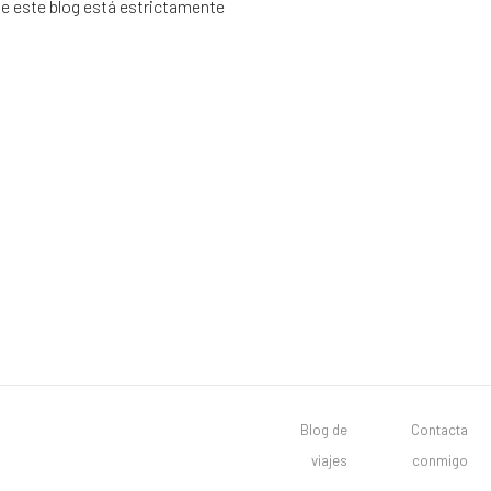
de este blog está estrictamente
Blog de
Contacta
viajes
conmigo