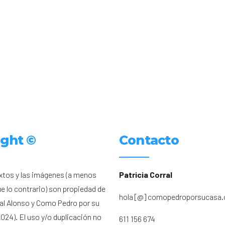
ight ©
Contacto
xtos y las imágenes (a menos
Patricia Corral
ue lo contrario) son propiedad de
hola [@] comopedroporsucasa
ral Alonso y Como Pedro por su
024). El uso y/o duplicación no
611 156 674