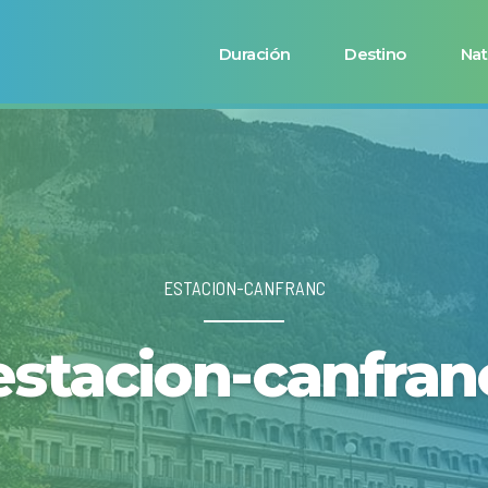
Duración
Destino
Nat
ESTACION-CANFRANC
estacion-canfran