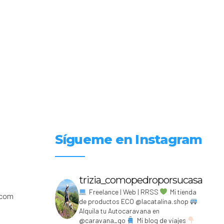
Sígueme en Instagram
trizia_comopedroporsucasa
Freelance | Web | RRSS
Mi tienda
.com
de productos ECO @lacatalina.shop
Alquila tu Autocaravana en
@caravana_go
Mi blog de viajes