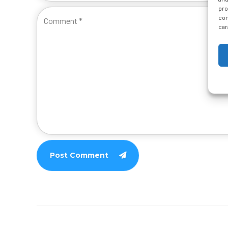
pro
con
car
Post Comment