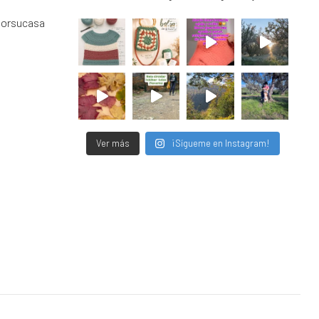
porsucasa
Ver más
¡Sígueme en Instagram!