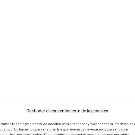
 are marked *
Gestionar el consentimiento de las cookies
lizamos tecnologías como las cookies para almacenar y/o acceder a la información 
positivo. Lo hacemos para mejorar la experiencia de navegación y para mostrar
ncios (no) personalizados. El consentimiento a estas tecnologías nos permitirá