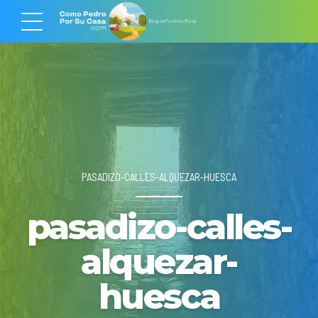
PASADIZO-CALLES-ALQUEZAR-HUESCA
pasadizo-calles-
alquezar-
huesca