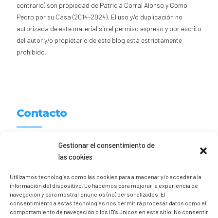
contrario) son propiedad de Patricia Corral Alonso y Como
Pedro por su Casa (2014-2024). El uso y/o duplicación no
autorizada de este material sin el permiso expreso y por escrito
del autor y/o propietario de este blog está estrictamente
prohibido.
Contacto
Patricia Corral
Gestionar el consentimiento de
las cookies
hola [@] comopedroporsucasa.com
Utilizamos tecnologías como las cookies para almacenar y/o acceder a la
611 156 674
información del dispositivo. Lo hacemos para mejorar la experiencia de
navegación y para mostrar anuncios (no) personalizados. El
Instagram
@trizia_comopedroporsucasa
consentimiento a estas tecnologías nos permitirá procesar datos como el
comportamiento de navegación o los ID's únicos en este sitio. No consentir