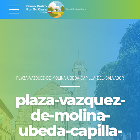
PLAZA-VAZQUEZ-DE-MOLINA-UBEDA-CAPILLA-DEL-SALVADOR
plaza-vazquez-
de-molina-
ubeda-capilla-