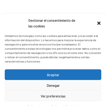
Gestionar el consentimiento de
Sígueme en Instagram
las cookies
Utilizamos tecnologías como las cookies para almacenar y/o acceder a la
información del dispositivo. Lo hacemos para mejorar la experiencia de
trizia_comopedroporsucasa
navegación y para mostrar anuncios (no) personalizados. El
Freelance | Web | RRSS
Mi tienda de productos ECO
consentimiento a estas tecnologías nos permitirá procesar datos como el
@lacatalina.shop
Alquila tu Autocaravana en
comportamiento de navegación o los ID's únicos en este sitio. No consentir
@caravana_go
Mi blog de viajes
o retirar el consentimiento, puede afectar negativamente a ciertas
características y funciones.
Aceptar
Denegar
Ver preferencias