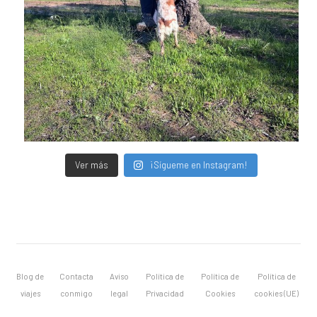
Ver más
¡Sígueme en Instagram!
Blog de
Contacta
Aviso
Política de
Política de
Política de
viajes
conmigo
legal
Privacidad
Cookies
cookies (UE)