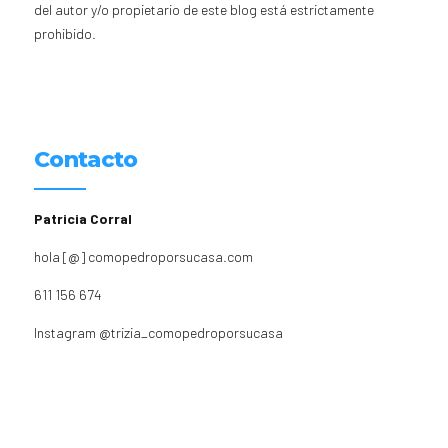
del autor y/o propietario de este blog está estrictamente
prohibido.
Contacto
Patricia Corral
hola [@] comopedroporsucasa.com
611 156 674
Instagram
@trizia_comopedroporsucasa