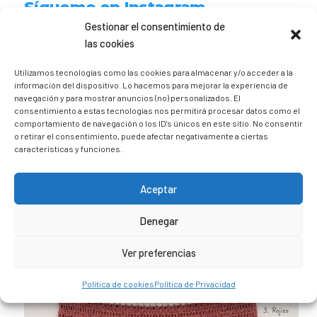
Sígueme en Instagram
Gestionar el consentimiento de
las cookies
trizia_comopedroporsucasa
Freelance | Web | RRSS
Mi tienda de productos ECO
Utilizamos tecnologías como las cookies para almacenar y/o acceder a la
@lacatalina.shop
Alquila tu Autocaravana en
información del dispositivo. Lo hacemos para mejorar la experiencia de
@caravana_go
Mi blog de viajes
navegación y para mostrar anuncios (no) personalizados. El
consentimiento a estas tecnologías nos permitirá procesar datos como el
comportamiento de navegación o los ID's únicos en este sitio. No consentir
o retirar el consentimiento, puede afectar negativamente a ciertas
características y funciones.
Aceptar
Denegar
Ver preferencias
Política de cookies
Política de Privacidad