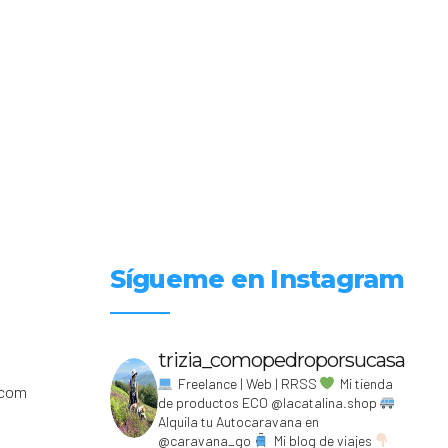
Sígueme en Instagram
trizia_comopedroporsucasa
Freelance | Web | RRSS
Mi tienda
.com
de productos ECO @lacatalina.shop
Alquila tu Autocaravana en
@caravana_go
Mi blog de viajes