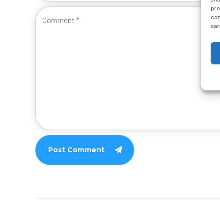
pro
con
car
Post Comment