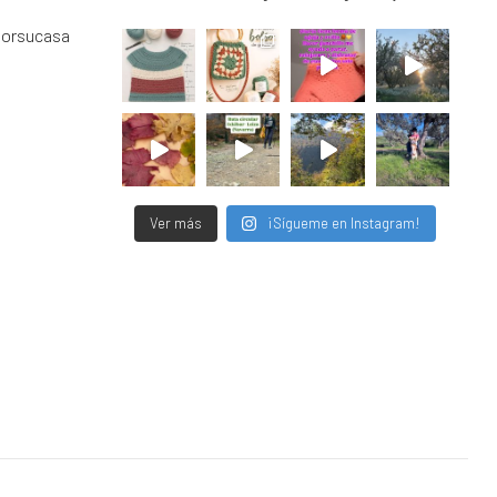
porsucasa
Ver más
¡Sígueme en Instagram!