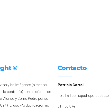
ight ©
Contacto
xtos y las imágenes (a menos
Patricia Corral
ue lo contrario) son propiedad de
hola [@] comopedroporsucasa
ral Alonso y Como Pedro por su
024). El uso y/o duplicación no
611 156 674