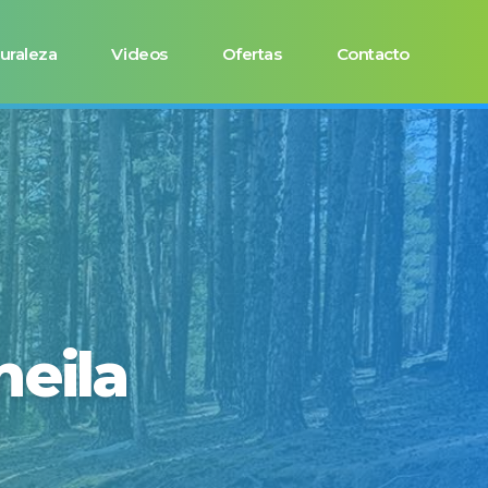
uraleza
Videos
Ofertas
Contacto
neila