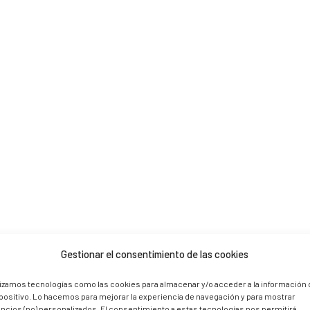
 are marked *
Gestionar el consentimiento de las cookies
lizamos tecnologías como las cookies para almacenar y/o acceder a la información 
positivo. Lo hacemos para mejorar la experiencia de navegación y para mostrar
ncios (no) personalizados. El consentimiento a estas tecnologías nos permitirá