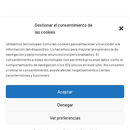
Gestionar el consentimiento de
Sígueme en Instagram
las cookies
Utilizamos tecnologías como las cookies para almacenar y/o acceder a la
información del dispositivo. Lo hacemos para mejorar la experiencia de
trizia_comopedroporsucasa
navegación y para mostrar anuncios (no) personalizados. El
Freelance | Web | RRSS
Mi tienda de productos ECO
consentimiento a estas tecnologías nos permitirá procesar datos como el
@lacatalina.shop
Alquila tu Autocaravana en
comportamiento de navegación o los ID's únicos en este sitio. No consentir
@caravana_go
Mi blog de viajes
o retirar el consentimiento, puede afectar negativamente a ciertas
características y funciones.
Aceptar
Denegar
Ver preferencias