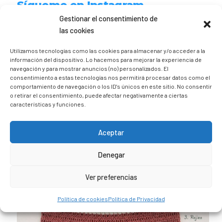
Sígueme en Instagram
Gestionar el consentimiento de
las cookies
trizia_comopedroporsucasa
Freelance | Web | RRSS
Mi tienda de productos ECO
Utilizamos tecnologías como las cookies para almacenar y/o acceder a la
@lacatalina.shop
Alquila tu Autocaravana en
información del dispositivo. Lo hacemos para mejorar la experiencia de
@caravana_go
Mi blog de viajes
navegación y para mostrar anuncios (no) personalizados. El
consentimiento a estas tecnologías nos permitirá procesar datos como el
comportamiento de navegación o los ID's únicos en este sitio. No consentir
o retirar el consentimiento, puede afectar negativamente a ciertas
características y funciones.
Aceptar
Denegar
Ver preferencias
Política de cookies
Política de Privacidad