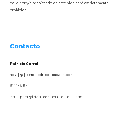
del autor y/o propietario de este blog está estrictamente
prohibido.
Contacto
Patricia Corral
hola [@] comopedroporsucasa.com
611 156 674
Instagram
@trizia_comopedroporsucasa