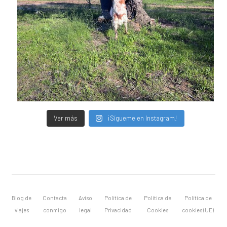
Ver más
¡Sígueme en Instagram!
Blog de
Contacta
Aviso
Política de
Política de
Política de
viajes
conmigo
legal
Privacidad
Cookies
cookies (UE)