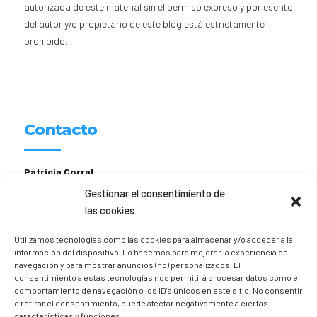
autorizada de este material sin el permiso expreso y por escrito
del autor y/o propietario de este blog está estrictamente
prohibido.
Contacto
Patricia Corral
Gestionar el consentimiento de
hola [@] comopedroporsucasa.com
las cookies
611 156 674
Utilizamos tecnologías como las cookies para almacenar y/o acceder a la
Instagram
@trizia_comopedroporsucasa
información del dispositivo. Lo hacemos para mejorar la experiencia de
navegación y para mostrar anuncios (no) personalizados. El
consentimiento a estas tecnologías nos permitirá procesar datos como el
comportamiento de navegación o los ID's únicos en este sitio. No consentir
o retirar el consentimiento, puede afectar negativamente a ciertas
características y funciones.