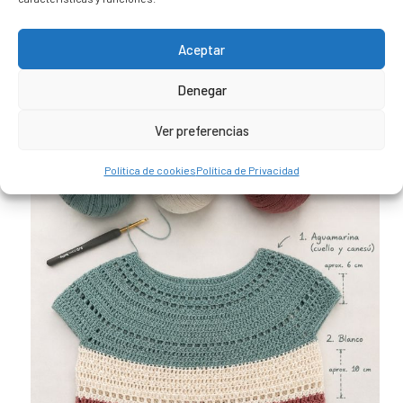
Sígueme en Instagram
Aceptar
Denegar
trizia_comopedroporsucasa
Freelance | Web | RRSS
Mi tienda de productos ECO
@lacatalina.shop
Alquila tu Autocaravana en
Ver preferencias
@caravana_go
Mi blog de viajes
Política de cookies
Política de Privacidad