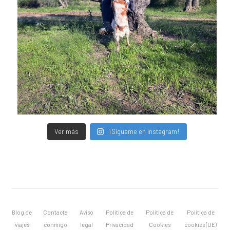
Ver más
¡Sígueme en Instagram!
Blog de
Contacta
Aviso
Política de
Política de
Política de
viajes
conmigo
legal
Privacidad
Cookies
cookies (UE)