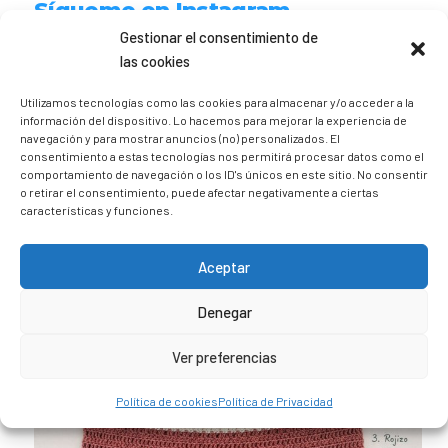
Sígueme en Instagram
Gestionar el consentimiento de
las cookies
trizia_comopedroporsucasa
Freelance | Web | RRSS
Mi tienda de productos ECO
Utilizamos tecnologías como las cookies para almacenar y/o acceder a la
@lacatalina.shop
Alquila tu Autocaravana en
información del dispositivo. Lo hacemos para mejorar la experiencia de
@caravana_go
Mi blog de viajes
navegación y para mostrar anuncios (no) personalizados. El
consentimiento a estas tecnologías nos permitirá procesar datos como el
comportamiento de navegación o los ID's únicos en este sitio. No consentir
o retirar el consentimiento, puede afectar negativamente a ciertas
características y funciones.
Aceptar
Denegar
Ver preferencias
Política de cookies
Política de Privacidad