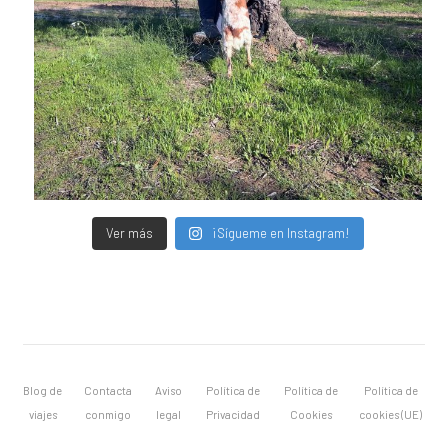
Ver más
¡Sígueme en Instagram!
Blog de
Contacta
Aviso
Política de
Política de
Política de
viajes
conmigo
legal
Privacidad
Cookies
cookies (UE)