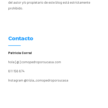
del autor y/o propietario de este blog está estrictamente
prohibido.
Contacto
Patricia Corral
hola [@] comopedroporsucasa.com
611 156 674
Instagram
@trizia_comopedroporsucasa