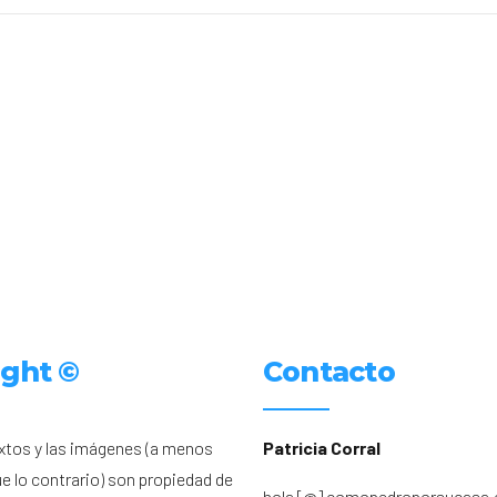
ight ©
Contacto
xtos y las imágenes (a menos
Patricia Corral
ue lo contrario) son propiedad de
hola [@] comopedroporsucasa