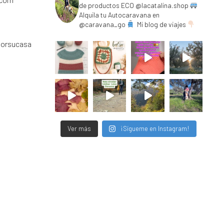
de productos ECO @lacatalina.shop
Alquila tu Autocaravana en
@caravana_go
Mi blog de viajes
porsucasa
Ver más
¡Sígueme en Instagram!