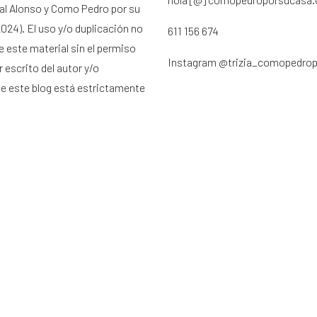
ral Alonso y Como Pedro por su
024). El uso y/o duplicación no
611 156 674
e este material sin el permiso
Instagram
@trizia_comopedro
 escrito del autor y/o
de este blog está estrictamente