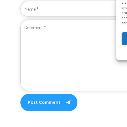
dis
anu
pro
con
car
Post Comment