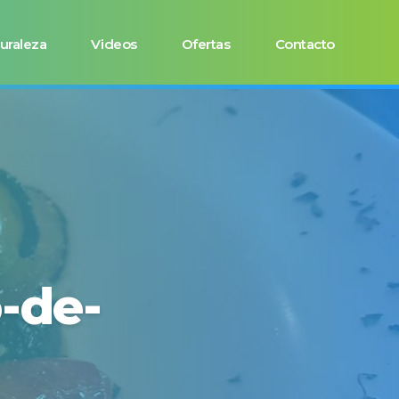
uraleza
Videos
Ofertas
Contacto
-de-