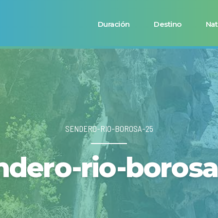
Duración
Destino
Nat
SENDERO-RIO-BOROSA-25
ndero-rio-borosa