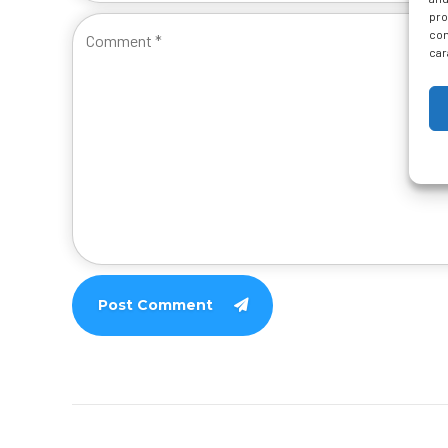
pro
con
car
Post Comment