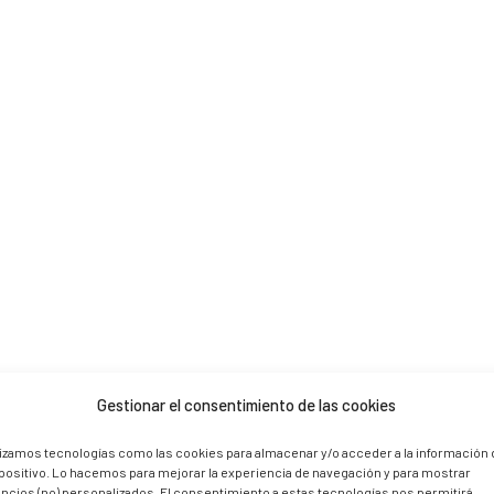
 are marked *
Gestionar el consentimiento de las cookies
lizamos tecnologías como las cookies para almacenar y/o acceder a la información 
positivo. Lo hacemos para mejorar la experiencia de navegación y para mostrar
ncios (no) personalizados. El consentimiento a estas tecnologías nos permitirá