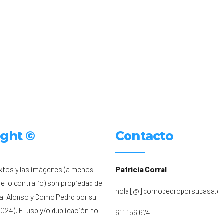
ight ©
Contacto
xtos y las imágenes (a menos
Patricia Corral
ue lo contrario) son propiedad de
hola [@] comopedroporsucasa
ral Alonso y Como Pedro por su
024). El uso y/o duplicación no
611 156 674