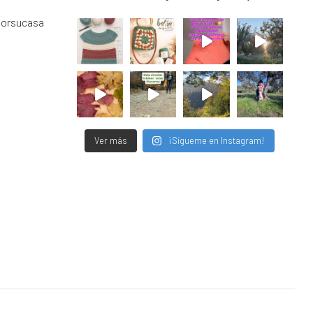
porsucasa
Ver más
¡Sígueme en Instagram!