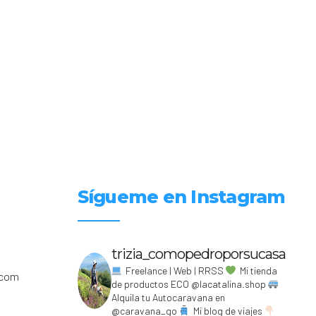
Sígueme en Instagram
trizia_comopedroporsucasa
Freelance | Web | RRSS
Mi tienda
.com
de productos ECO @lacatalina.shop
Alquila tu Autocaravana en
@caravana_go
Mi blog de viajes