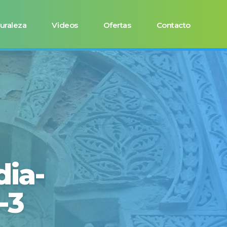
uraleza
Videos
Ofertas
Contacto
dia-
-3