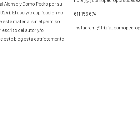
ral Alonso y Como Pedro por su
024). El uso y/o duplicación no
611 156 674
e este material sin el permiso
Instagram
@trizia_comopedro
 escrito del autor y/o
de este blog está estrictamente