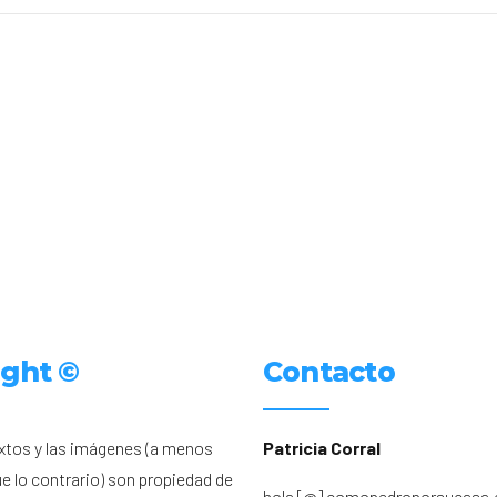
ight ©
Contacto
xtos y las imágenes (a menos
Patricia Corral
ue lo contrario) son propiedad de
hola [@] comopedroporsucasa