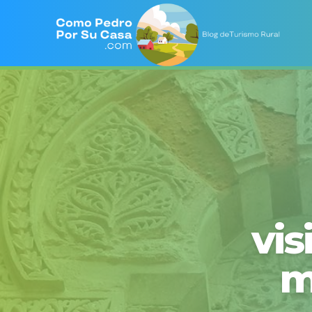
vis
m