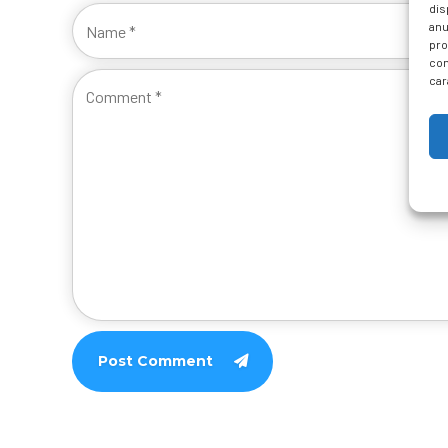
dis
anu
pro
con
car
Post Comment