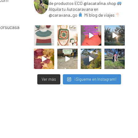
de productos ECO @lacatalina.shop
Alquila tu Autocaravana en
@caravana_go
Mi blog de viajes
porsucasa
Ver más
¡Sígueme en Instagram!