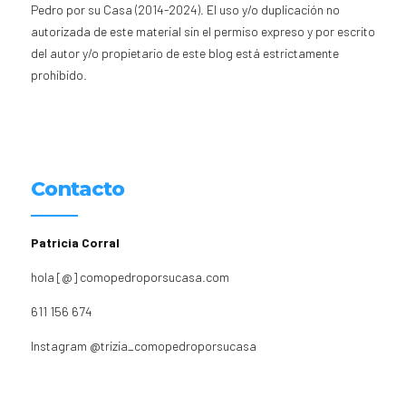
Pedro por su Casa (2014-2024). El uso y/o duplicación no
autorizada de este material sin el permiso expreso y por escrito
del autor y/o propietario de este blog está estrictamente
prohibido.
Contacto
Patricia Corral
hola [@] comopedroporsucasa.com
611 156 674
Instagram
@trizia_comopedroporsucasa