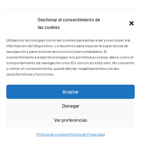
Sígueme en Instagram
Gestionar el consentimiento de
las cookies
trizia_comopedroporsucasa
Utilizamos tecnologías como las cookies para almacenar y/o acceder a la
información del dispositivo. Lo hacemos para mejorar la experiencia de
Freelance | Web | RRSS
Mi tienda de productos ECO
@lacatalina.shop
Alquila tu Autocaravana en
navegación y para mostrar anuncios (no) personalizados. El
@caravana_go
Mi blog de viajes
consentimiento a estas tecnologías nos permitirá procesar datos como el
comportamiento de navegación o los ID's únicos en este sitio. No consentir
o retirar el consentimiento, puede afectar negativamente a ciertas
características y funciones.
Aceptar
Denegar
Ver preferencias
Política de cookies
Política de Privacidad