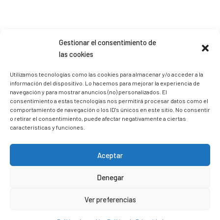
Gestionar el consentimiento de
Sígueme en Instagram
las cookies
Utilizamos tecnologías como las cookies para almacenar y/o acceder a la
información del dispositivo. Lo hacemos para mejorar la experiencia de
trizia_comopedroporsucasa
navegación y para mostrar anuncios (no) personalizados. El
Freelance | Web | RRSS
Mi tienda de productos ECO
consentimiento a estas tecnologías nos permitirá procesar datos como el
@lacatalina.shop
Alquila tu Autocaravana en
comportamiento de navegación o los ID's únicos en este sitio. No consentir
@caravana_go
Mi blog de viajes
o retirar el consentimiento, puede afectar negativamente a ciertas
características y funciones.
Aceptar
Denegar
Ver preferencias