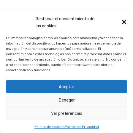
Sígueme en Instagram
Gestionar el consentimiento de
las cookies
trizia_comopedroporsucasa
Utilizamos tecnologías como las cookies para almacenar y/o acceder a la
información del dispositivo. Lo hacemos para mejorar la experiencia de
Freelance | Web | RRSS
Mi tienda de productos ECO
@lacatalina.shop
Alquila tu Autocaravana en
navegación y para mostrar anuncios (no) personalizados. El
@caravana_go
Mi blog de viajes
consentimiento a estas tecnologías nos permitirá procesar datos como el
comportamiento de navegación o los ID's únicos en este sitio. No consentir
o retirar el consentimiento, puede afectar negativamente a ciertas
características y funciones.
Aceptar
Denegar
Ver preferencias
Política de cookies
Política de Privacidad