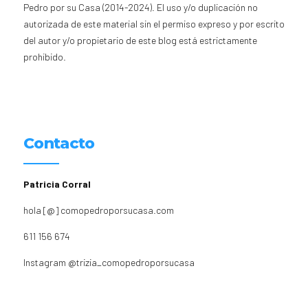
Pedro por su Casa (2014-2024). El uso y/o duplicación no
autorizada de este material sin el permiso expreso y por escrito
del autor y/o propietario de este blog está estrictamente
prohibido.
Contacto
Patricia Corral
hola [@] comopedroporsucasa.com
611 156 674
Instagram
@trizia_comopedroporsucasa