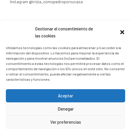
Instagram
@trizia_comopedroporsucasa
Gestionar el consentimiento de
las cookies
Sígueme en Instagram
Utilizamos tecnologías como las cookies para almacenar y/o acceder a la
información del dispositivo. Lo hacemos para mejorar la experiencia de
trizia_comopedroporsucasa
navegación y para mostrar anuncios (no) personalizados. El
consentimiento a estas tecnologías nos permitirá procesar datos como el
Freelance | Web | RRSS
Mi tienda de productos ECO
@lacatalina.shop
Alquila tu Autocaravana en
comportamiento de navegación o los ID's únicos en este sitio. No consentir
@caravana_go
Mi blog de viajes
o retirar el consentimiento, puede afectar negativamente a ciertas
características y funciones.
Aceptar
Denegar
Ver preferencias