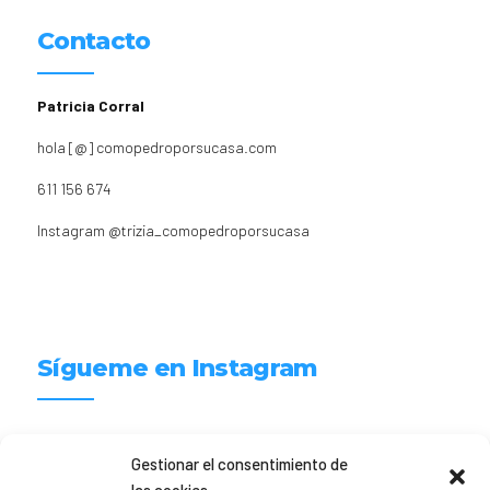
Contacto
Patricia Corral
hola [@] comopedroporsucasa.com
611 156 674
Instagram
@trizia_comopedroporsucasa
Sígueme en Instagram
trizia_comopedroporsucasa
Gestionar el consentimiento de
Freelance | Web | RRSS
Mi tienda de productos ECO
@lacatalina.shop
Alquila tu Autocaravana en