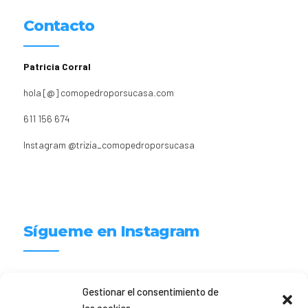
Contacto
Patricia Corral
hola [@] comopedroporsucasa.com
611 156 674
Instagram
@trizia_comopedroporsucasa
Sígueme en Instagram
trizia_comopedroporsucasa
Gestionar el consentimiento de
Freelance | Web | RRSS
Mi tienda de productos ECO
@lacatalina.shop
Alquila tu Autocaravana en