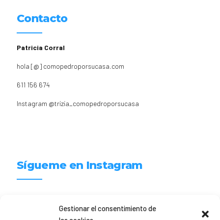
Contacto
Patricia Corral
hola [@] comopedroporsucasa.com
611 156 674
Instagram
@trizia_comopedroporsucasa
Sígueme en Instagram
trizia_comopedroporsucasa
Gestionar el consentimiento de
Freelance | Web | RRSS
Mi tienda de productos ECO
@lacatalina.shop
Alquila tu Autocaravana en