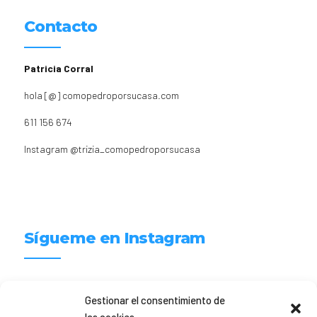
Contacto
Patricia Corral
hola [@] comopedroporsucasa.com
611 156 674
Instagram
@trizia_comopedroporsucasa
Sígueme en Instagram
trizia_comopedroporsucasa
Gestionar el consentimiento de
Freelance | Web | RRSS
Mi tienda de productos ECO
@lacatalina.shop
Alquila tu Autocaravana en