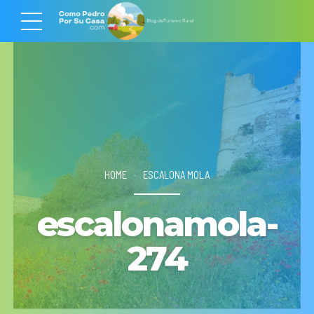
HOME
ESCALONA MOLA
escalonamola-
274