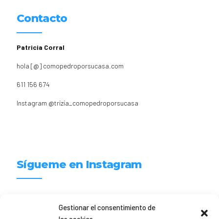
Contacto
Patricia Corral
hola [@] comopedroporsucasa.com
611 156 674
Instagram
@trizia_comopedroporsucasa
Sígueme en Instagram
trizia_comopedroporsucasa
Gestionar el consentimiento de
Freelance | Web | RRSS
Mi tienda de productos ECO
@lacatalina.shop
Alquila tu Autocaravana en