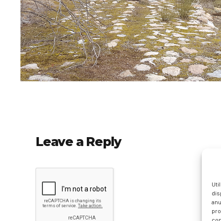
Leave a Reply
Uti
dis
anu
pro
con