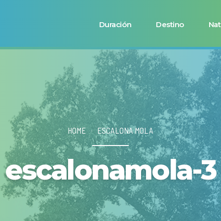
Duración
Destino
Nat
HOME
ESCALONA MOLA
escalonamola-3