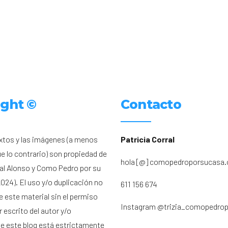
ight ©
Contacto
xtos y las imágenes (a menos
Patricia Corral
ue lo contrario) son propiedad de
hola [@] comopedroporsucasa
ral Alonso y Como Pedro por su
024). El uso y/o duplicación no
611 156 674
e este material sin el permiso
Instagram
@trizia_comopedro
 escrito del autor y/o
de este blog está estrictamente