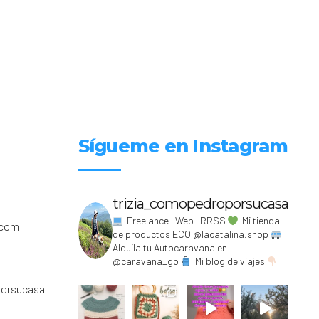
Sígueme en Instagram
trizia_comopedroporsucasa
Freelance | Web | RRSS
Mi tienda
.com
de productos ECO @lacatalina.shop
Alquila tu Autocaravana en
@caravana_go
Mi blog de viajes
porsucasa