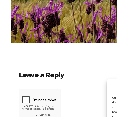
Leave a Reply
Uti
dis
anu
pro
con