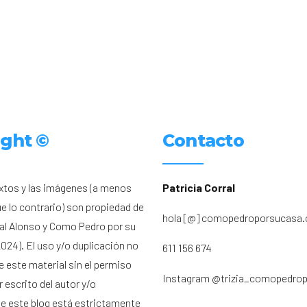
ight ©
Contacto
xtos y las imágenes (a menos
Patricia Corral
ue lo contrario) son propiedad de
hola [@] comopedroporsucasa
ral Alonso y Como Pedro por su
024). El uso y/o duplicación no
611 156 674
e este material sin el permiso
Instagram
@trizia_comopedro
 escrito del autor y/o
de este blog está estrictamente