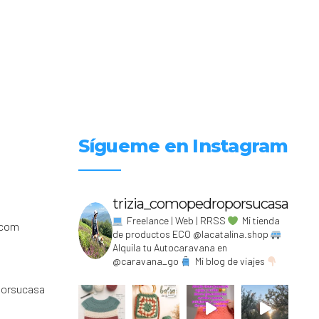
Sígueme en Instagram
trizia_comopedroporsucasa
Freelance | Web | RRSS
Mi tienda
.com
de productos ECO @lacatalina.shop
Alquila tu Autocaravana en
@caravana_go
Mi blog de viajes
porsucasa