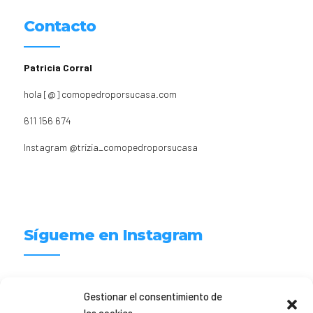
Contacto
Patricia Corral
hola [@] comopedroporsucasa.com
611 156 674
Instagram
@trizia_comopedroporsucasa
Sígueme en Instagram
trizia_comopedroporsucasa
Gestionar el consentimiento de
Freelance | Web | RRSS
Mi tienda de productos ECO
@lacatalina.shop
Alquila tu Autocaravana en