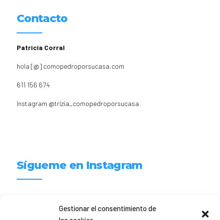
Contacto
Patricia Corral
hola [@] comopedroporsucasa.com
611 156 674
Instagram
@trizia_comopedroporsucasa
Sígueme en Instagram
trizia_comopedroporsucasa
Gestionar el consentimiento de
Freelance | Web | RRSS
Mi tienda de productos ECO
@lacatalina.shop
Alquila tu Autocaravana en