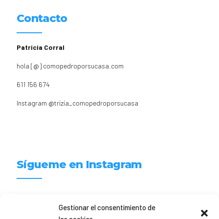
Contacto
Patricia Corral
hola [@] comopedroporsucasa.com
611 156 674
Instagram
@trizia_comopedroporsucasa
Sígueme en Instagram
trizia_comopedroporsucasa
Gestionar el consentimiento de
Freelance | Web | RRSS
Mi tienda de productos ECO
@lacatalina.shop
Alquila tu Autocaravana en