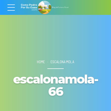
HOME
ESCALONA MOLA
escalonamola-
66