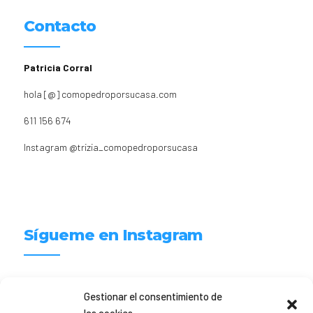
Contacto
Patricia Corral
hola [@] comopedroporsucasa.com
611 156 674
Instagram
@trizia_comopedroporsucasa
Sígueme en Instagram
trizia_comopedroporsucasa
Gestionar el consentimiento de
Freelance | Web | RRSS
Mi tienda de productos ECO
@lacatalina.shop
Alquila tu Autocaravana en