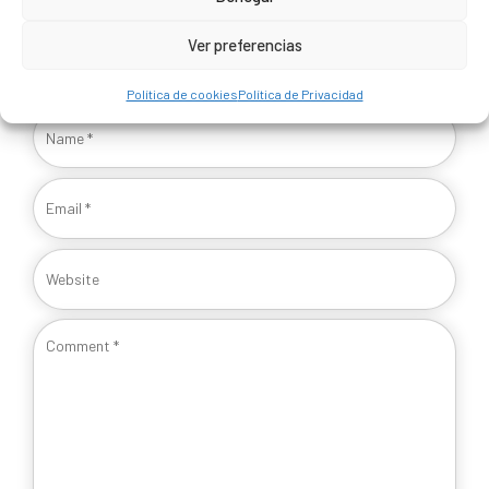
Ver preferencias
Your email address will not be published. Required fields are
marked *
Política de cookies
Política de Privacidad