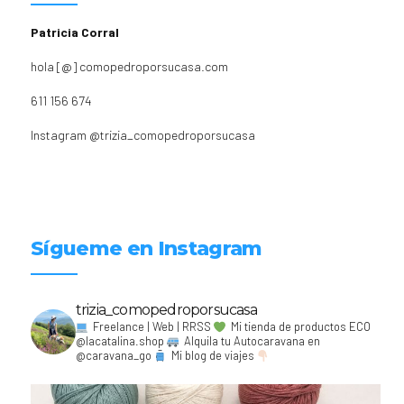
Patricia Corral
hola [@] comopedroporsucasa.com
611 156 674
Instagram
@trizia_comopedroporsucasa
Sígueme en Instagram
trizia_comopedroporsucasa
Freelance | Web | RRSS
Mi tienda de productos ECO
@lacatalina.shop
Alquila tu Autocaravana en
@caravana_go
Mi blog de viajes