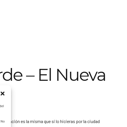
rde – El Nueva
del
sensación es la misma que si lo hicieras por la ciudad
. No