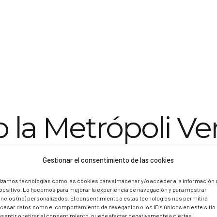
la Metrópoli Ve
osques
Gestionar el consentimiento de las cookies
lizamos tecnologías como las cookies para almacenar y/o acceder a la información 
positivo. Lo hacemos para mejorar la experiencia de navegación y para mostrar
ncios (no) personalizados. El consentimiento a estas tecnologías nos permitirá
rsidad vegetal es tan grande que cuando paseas por sus senderos, la 
cesar datos como el comportamiento de navegación o los ID's únicos en este sitio
sentir o retirar el consentimiento, puede afectar negativamente a ciertas