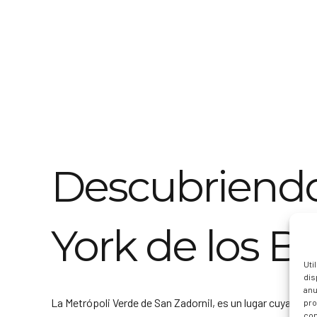
Descubriendo 
York de los B
Uti
dis
anu
La Metrópoli Verde de San Zadornil, es un lugar cuya dive
pro
con