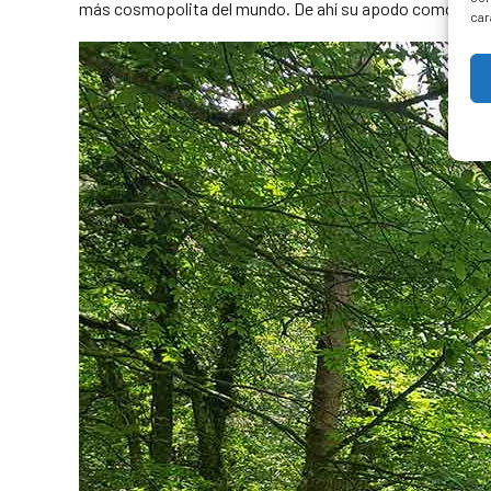
más cosmopolita del mundo. De ahí su apodo como “
El 
car