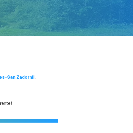
es-San Zadornil
.
erente!