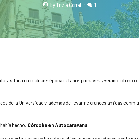
by Trizia Corral
1
a visitarla en cualquier época del año: primavera, verano, otoño o i
beca de la Universidad y, además de llevarme grandes amigas conmigo,
 había hecho:
Córdoba en Autocaravana
.
n es cierto que yo ya he estado allí en muchas ocasiones y esta vez 