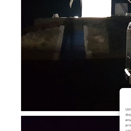
Uti
dis
anu
pro
con