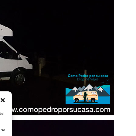
del
. No