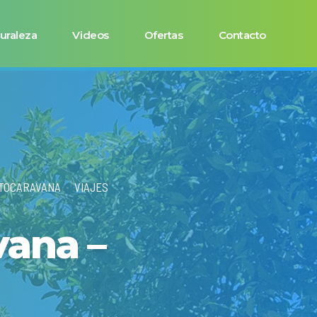
uraleza
Videos
Ofertas
Contacto
UTOCARAVANA
VIAJES
ana –