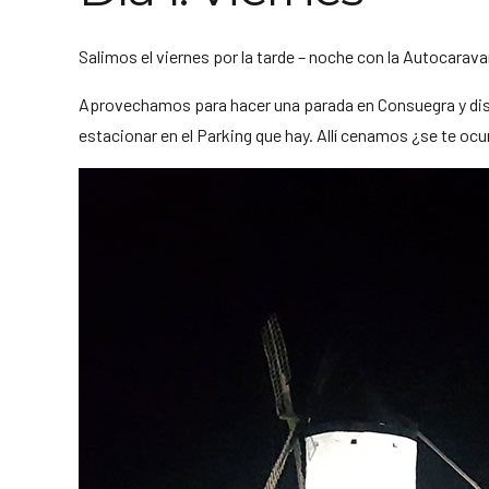
Salimos el viernes por la tarde – noche con la Autocara
Aprovechamos para hacer una parada en Consuegra y disfr
estacionar en el Parking que hay. Allí cenamos ¿se te ocu