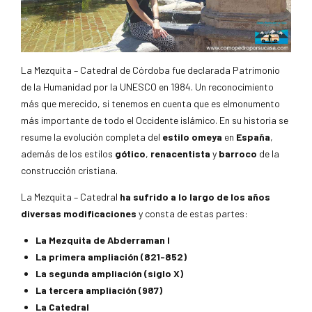
La Mezquita – Catedral de Córdoba fue declarada Patrimonio
de la Humanidad por la UNESCO en 1984. Un reconocimiento
más que merecido, si tenemos en cuenta que es elmonumento
más importante de todo el Occidente islámico. En su historia se
resume la evolución completa del
estilo omeya
en
España
,
además de los estilos
gótico
,
renacentista
y
barroco
de la
construcción cristiana.
La Mezquita – Catedral
ha sufrido a lo largo de los años
diversas modificaciones
y consta de estas partes:
La Mezquita de Abderraman I
La primera ampliación (821-852)
La segunda ampliación (siglo X)
La tercera ampliación (987)
La Catedral