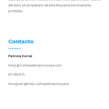
del autor y/o propietario de este blog está estrictamente
prohibido.
Contacto
Patricia Corral
hola [@] comopedroporsucasa.com
611 156 674
Instagram
@trizia_comopedroporsucasa