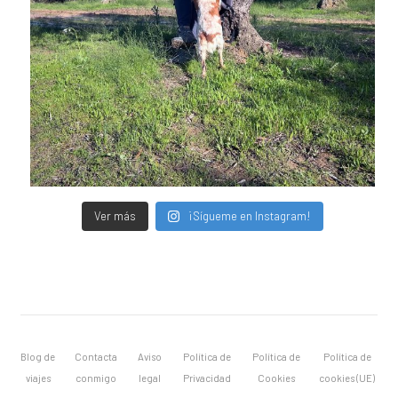
Ver más
¡Sígueme en Instagram!
Blog de
Contacta
Aviso
Política de
Política de
Política de
viajes
conmigo
legal
Privacidad
Cookies
cookies (UE)